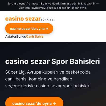
Sorumlu oyna. Yalnızca 18 yaş ve üzeri. Kumar bağımlılık yapabilir —
yalnızca kaybetmeyi göze alabileceğin kadar oyna.
casino sezar
TÜRKIYE
casino sezar'de oyna →
Aviator
Bonus
Canlı Bahis
casino sezar Spor Bahisleri
Süper Lig, Avrupa kupaları ve basketbolda
canlı bahis, kombine ve handikap
seçenekleriyle casino sezar spor bahisleri
casino sezar'de oyna →