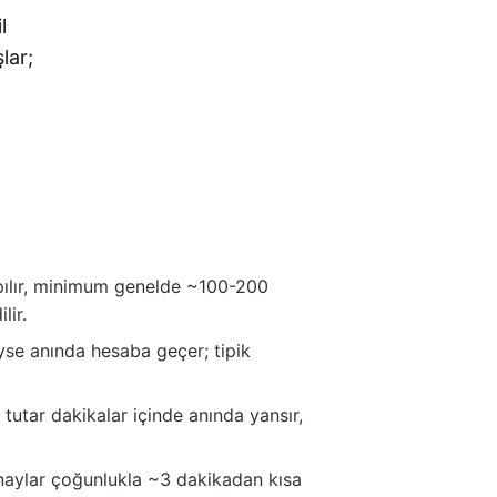
l
lar;
yapılır, minimum genelde ~100-200
lir.
yse anında hesaba geçer; tipik
 tutar dakikalar içinde anında yansır,
onaylar çoğunlukla ~3 dakikadan kısa