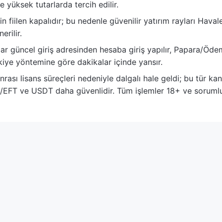
 yüksek tutarlarda tercih edilir.
çin fiilen kapalıdır; bu nedenle güvenilir yatırım rayları Ha
erilir.
ezar güncel giriş adresinden hesaba giriş yapılır, Papara/Öde
akiye yöntemine göre dakikalar içinde yansır.
ası lisans süreçleri nedeniyle dalgalı hale geldi; bu tür kanal
/EFT ve USDT daha güvenlidir. Tüm işlemler 18+ ve sorumlu o