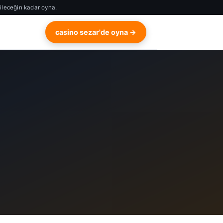
ileceğin kadar oyna.
casino sezar'de oyna →