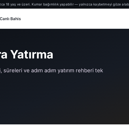
zca 18 yaş ve üzeri. Kumar bağımlılık yapabilir — yalnızca kaybetmeyi göze alab
Canlı Bahis
ra Yatırma
 süreleri ve adım adım yatırım rehberi tek