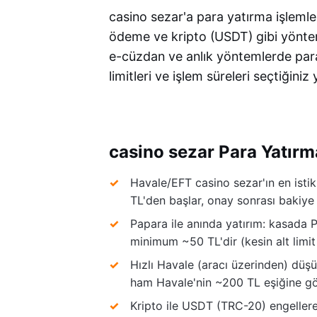
casino sezar'a para yatırma işleml
ödeme ve kripto (USDT) gibi yönteml
e-cüzdan ve anlık yöntemlerde para 
limitleri ve işlem süreleri seçtiği
casino sezar Para Yatırm
Havale/EFT casino sezar'ın en istik
TL'den başlar, onay sonrası bakiye 
Papara ile anında yatırım: kasada 
minimum ~50 TL'dir (kesin alt limit
Hızlı Havale (aracı üzerinden) düşük
ham Havale'nin ~200 TL eşiğine gö
Kripto ile USDT (TRC-20) engellere